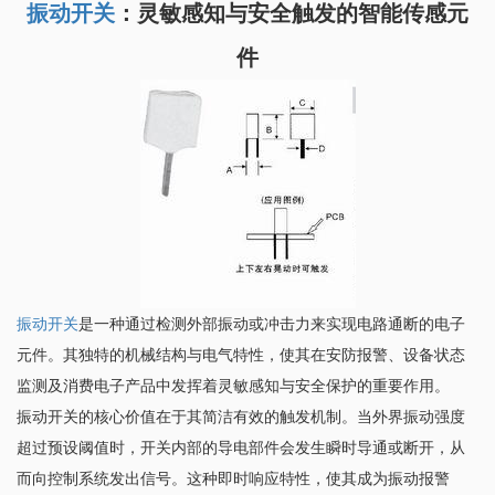
振动开关
：灵敏感知与安全触发的智能传感元
件
振动开关
是一种通过检测外部振动或冲击力来实现电路通断的电子
元件。其独特的机械结构与电气特性，使其在安防报警、设备状态
监测及消费电子产品中发挥着灵敏感知与安全保护的重要作用。
振动开关的核心价值在于其简洁有效的触发机制。当外界振动强度
超过预设阈值时，开关内部的导电部件会发生瞬时导通或断开，从
而向控制系统发出信号。这种即时响应特性，使其成为振动报警