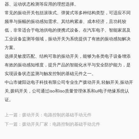
器、运动状态检测等应用的理想选择。
常见的振动开关包括滚珠式、弹簧式等多种结构类型，可适应不同
频率与振幅的振动感知需求。其结构紧凑、成本经济，且功耗较
低，非常适合于电池供电的便携式设备。在汽车电子、智能家居及
工业设备监测等领域，振动开关为系统提供了有效的振动感知解决
方案。
选择灵敏度匹配、结构可靠的振动开关，能够为各类电子设备增添
有效的振动感知维度，提升产品的智能化水平与安全防护能力，是
实现设备状态监测与触发控制的基础元件之一。
中山市健阳达电子科技有限公司专业生产拨动开关,轻触开关,振动开
关,拨码开关，公司通过iso和iso质量管理体系和ul电子绝缘系统认
证。
上一篇：
拨动开关：电路控制的基础手动元件
下一篇：
拨动开关厂家：电路控制的基础手动元件