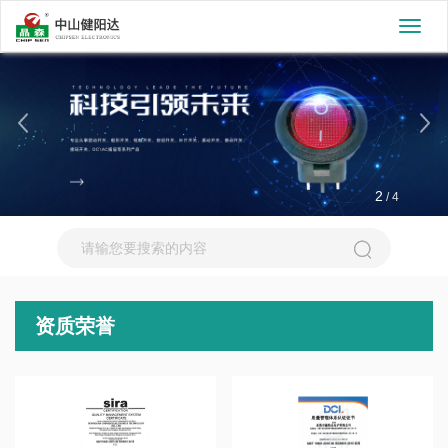
切
换
导
航
2
/
4
资质荣誉