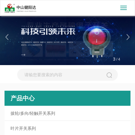
切
换
导
航
3
/
4
产品中心
拔轮/多向/轻触开关系列
叶片开关系列