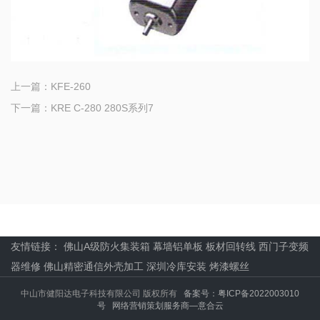
上一篇：
KFE-260
下一篇：
KRE C-280 280S系列7
友情链接：
佛山A级防火集装箱
幕墙铝单板
板材回转线
西门子变频
器维修
佛山精密通信外壳加工
深圳冷库安装
烤漆螺丝
中山市健阳达电子科技有限公司 版权所有
备案号：粤ICP备2022003010
号
网络营销策划服务商—意合云