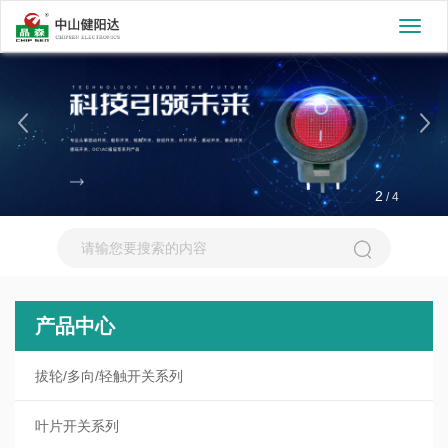
切
换
导
航
2
/
4
产品中心
拔轮/多向/轻触开关系列
叶片开关系列