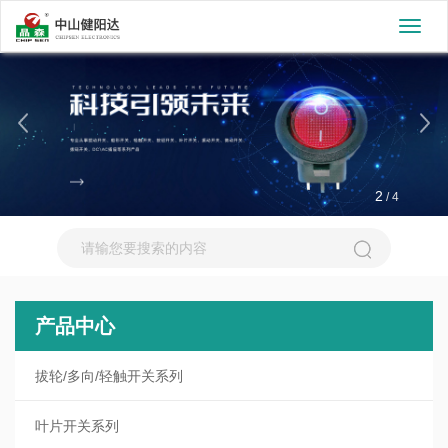
切
换
导
航
2
/
4
产品中心
拔轮/多向/轻触开关系列
叶片开关系列