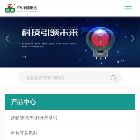
切
换
导
航
2
/
4
产品中心
拔轮/多向/轻触开关系列
叶片开关系列