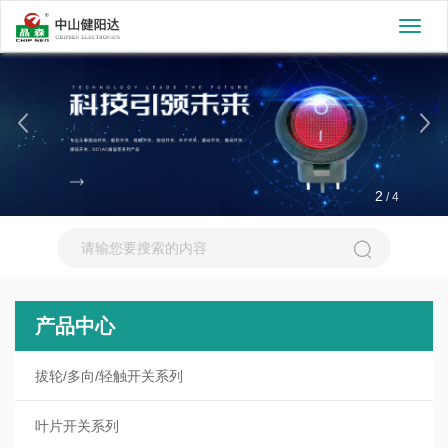
切
换
导
航
2
/
4
产品中心
拔轮/多向/轻触开关系列
叶片开关系列