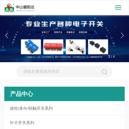
切
换
导
航
3
/
4
产品中心
拔轮/多向/轻触开关系列
叶片开关系列