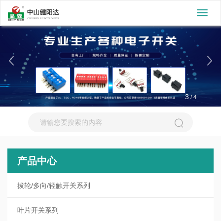
切
换
导
航
3
/
4
产品中心
拔轮/多向/轻触开关系列
叶片开关系列