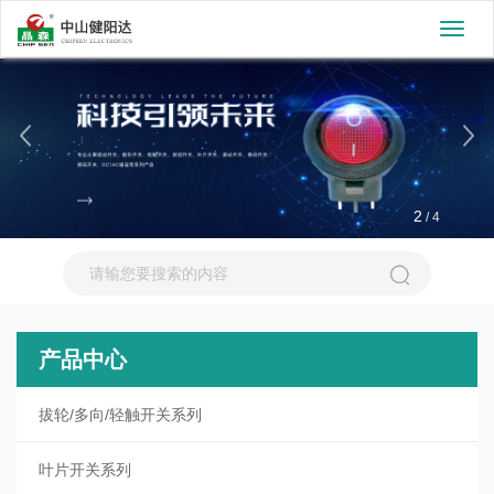
切
换
导
航
2
/
4
产品中心
拔轮/多向/轻触开关系列
叶片开关系列