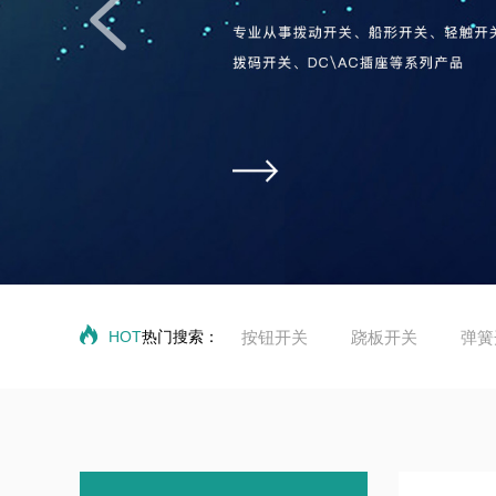
HOT
热门搜索：
按钮开关
跷板开关
弹簧