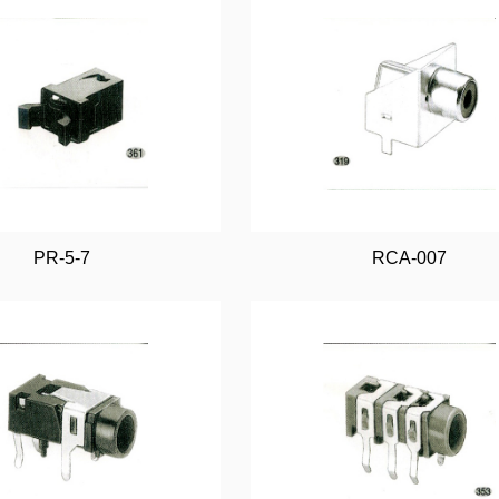
PR-5-7
RCA-007