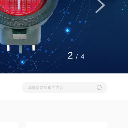
2
/
4