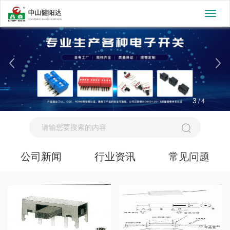
切
换
导
航
3
/
4
公司新闻
行业资讯
常见问题