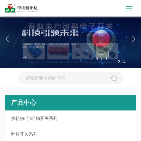
切
换
导
航
3
/
4
产品中心
拔轮/多向/轻触开关系列
叶片开关系列